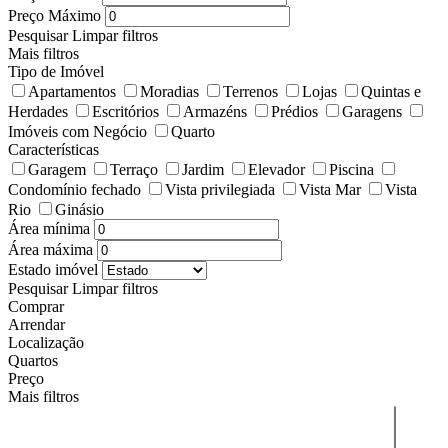
Preço Máximo
Pesquisar
Limpar filtros
Mais filtros
Tipo de Imóvel
Apartamentos
Moradias
Terrenos
Lojas
Quintas e
Herdades
Escritórios
Armazéns
Prédios
Garagens
Imóveis com Negócio
Quarto
Características
Garagem
Terraço
Jardim
Elevador
Piscina
Condomínio fechado
Vista privilegiada
Vista Mar
Vista
Rio
Ginásio
Área mínima
Área máxima
Estado imóvel
Pesquisar
Limpar filtros
Comprar
Arrendar
Localização
Quartos
Preço
Mais filtros