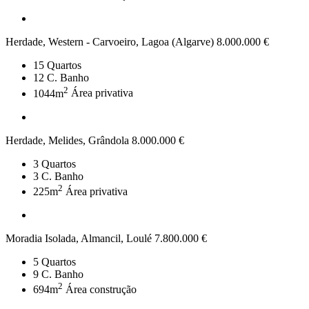
Herdade, Western - Carvoeiro, Lagoa (Algarve)
8.000.000 €
15
Quartos
12
C. Banho
2
1044m
Área privativa
Herdade, Melides, Grândola
8.000.000 €
3
Quartos
3
C. Banho
2
225m
Área privativa
Moradia Isolada, Almancil, Loulé
7.800.000 €
5
Quartos
9
C. Banho
2
694m
Área construção