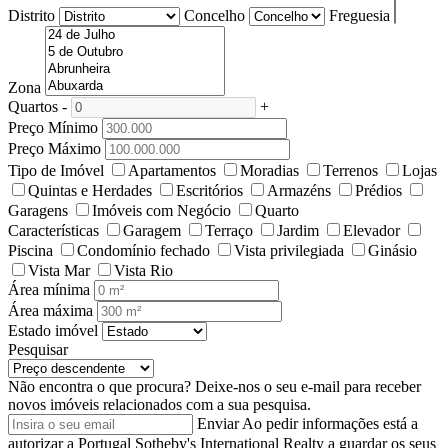
Distrito
Concelho
Freguesia
Zona
Quartos
-
+
Preço Mínimo
Preço Máximo
Tipo de Imóvel
Apartamentos
Moradias
Terrenos
Lojas
Quintas e Herdades
Escritórios
Armazéns
Prédios
Garagens
Imóveis com Negócio
Quarto
Características
Garagem
Terraço
Jardim
Elevador
Piscina
Condomínio fechado
Vista privilegiada
Ginásio
Vista Mar
Vista Rio
Área mínima
Área máxima
Estado imóvel
Pesquisar
Não encontra o que procura?
Deixe-nos o seu e-mail para receber
novos imóveis relacionados com a sua pesquisa.
Enviar
Ao pedir informações está a
autorizar a Portugal Sotheby's International Realty a guardar os seus