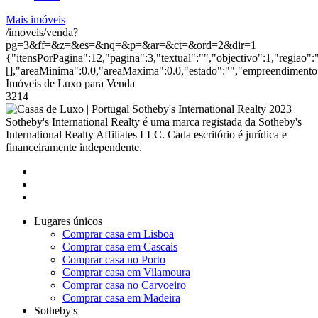
Mais imóveis
/imoveis/venda?
pg=3&ff=&z=&es=&nq=&p=&ar=&ct=&ord=2&dir=1
{"itensPorPagina":12,"pagina":3,"textual":"","objectivo":1,"regiao":
[],"areaMinima":0.0,"areaMaxima":0.0,"estado":"","empreendimento":
Imóveis de Luxo para Venda
3214
2023
Sotheby's International Realty é uma marca registada da Sotheby's
International Realty Affiliates LLC. Cada escritório é jurídica e
financeiramente independente.
Lugares únicos
Comprar casa em Lisboa
Comprar casa em Cascais
Comprar casa no Porto
Comprar casa em Vilamoura
Comprar casa no Carvoeiro
Comprar casa em Madeira
Sotheby's