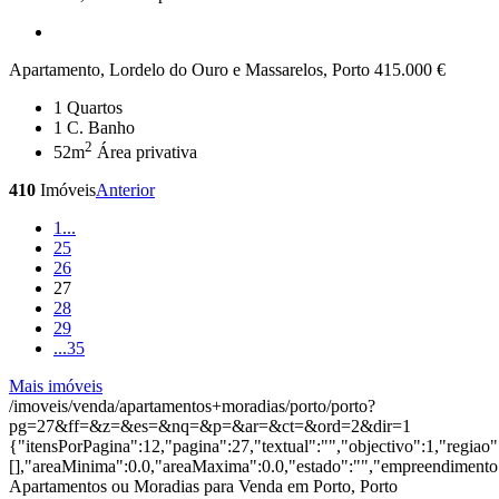
Apartamento, Lordelo do Ouro e Massarelos, Porto
415.000 €
1
Quartos
1
C. Banho
2
52m
Área privativa
410
Imóveis
Anterior
1
...
25
26
27
28
29
...
35
Mais imóveis
/imoveis/venda/apartamentos+moradias/porto/porto?
pg=27&ff=&z=&es=&nq=&p=&ar=&ct=&ord=2&dir=1
{"itensPorPagina":12,"pagina":27,"textual":"","objectivo":1,"regiao
[],"areaMinima":0.0,"areaMaxima":0.0,"estado":"","empreendimento":
Apartamentos ou Moradias para Venda em Porto, Porto