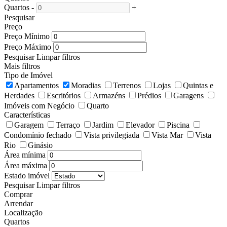
Quartos
-
+
Pesquisar
Preço
Preço Mínimo
Preço Máximo
Pesquisar
Limpar filtros
Mais filtros
Tipo de Imóvel
Apartamentos
Moradias
Terrenos
Lojas
Quintas e
Herdades
Escritórios
Armazéns
Prédios
Garagens
Imóveis com Negócio
Quarto
Características
Garagem
Terraço
Jardim
Elevador
Piscina
Condomínio fechado
Vista privilegiada
Vista Mar
Vista
Rio
Ginásio
Área mínima
Área máxima
Estado imóvel
Pesquisar
Limpar filtros
Comprar
Arrendar
Localização
Quartos