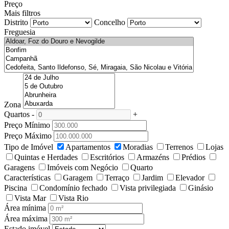
Preço
Mais filtros
Distrito
Concelho
Freguesia
Zona
Quartos
-
+
Preço Mínimo
Preço Máximo
Tipo de Imóvel
Apartamentos
Moradias
Terrenos
Lojas
Quintas e Herdades
Escritórios
Armazéns
Prédios
Garagens
Imóveis com Negócio
Quarto
Características
Garagem
Terraço
Jardim
Elevador
Piscina
Condomínio fechado
Vista privilegiada
Ginásio
Vista Mar
Vista Rio
Área mínima
Área máxima
Estado imóvel