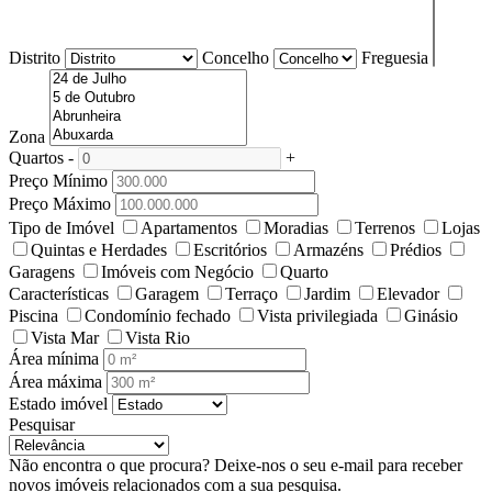
Distrito
Concelho
Freguesia
Zona
Quartos
-
+
Preço Mínimo
Preço Máximo
Tipo de Imóvel
Apartamentos
Moradias
Terrenos
Lojas
Quintas e Herdades
Escritórios
Armazéns
Prédios
Garagens
Imóveis com Negócio
Quarto
Características
Garagem
Terraço
Jardim
Elevador
Piscina
Condomínio fechado
Vista privilegiada
Ginásio
Vista Mar
Vista Rio
Área mínima
Área máxima
Estado imóvel
Pesquisar
Não encontra o que procura?
Deixe-nos o seu e-mail para receber
novos imóveis relacionados com a sua pesquisa.