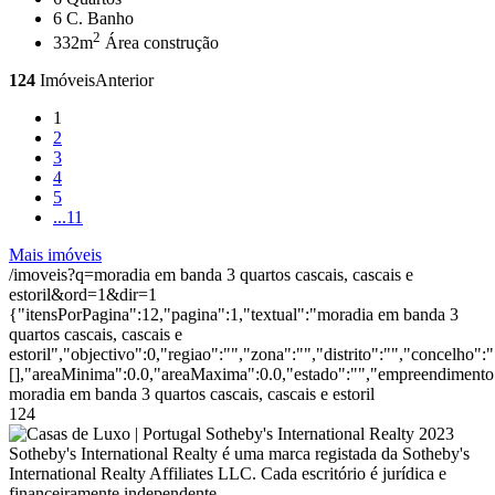
6
C. Banho
2
332m
Área construção
124
Imóveis
Anterior
1
2
3
4
5
...
11
Mais imóveis
/imoveis?q=moradia em banda 3 quartos cascais, cascais e
estoril&ord=1&dir=1
{"itensPorPagina":12,"pagina":1,"textual":"moradia em banda 3
quartos cascais, cascais e
estoril","objectivo":0,"regiao":"","zona":"","distrito":"","concelho
[],"areaMinima":0.0,"areaMaxima":0.0,"estado":"","empreendimento":
moradia em banda 3 quartos cascais, cascais e estoril
124
2023
Sotheby's International Realty é uma marca registada da Sotheby's
International Realty Affiliates LLC. Cada escritório é jurídica e
financeiramente independente.