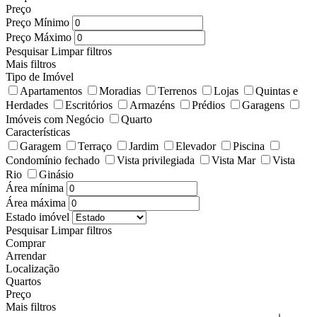
Preço
Preço Mínimo
Preço Máximo
Pesquisar
Limpar filtros
Mais filtros
Tipo de Imóvel
Apartamentos
Moradias
Terrenos
Lojas
Quintas e
Herdades
Escritórios
Armazéns
Prédios
Garagens
Imóveis com Negócio
Quarto
Características
Garagem
Terraço
Jardim
Elevador
Piscina
Condomínio fechado
Vista privilegiada
Vista Mar
Vista
Rio
Ginásio
Área mínima
Área máxima
Estado imóvel
Pesquisar
Limpar filtros
Comprar
Arrendar
Localização
Quartos
Preço
Mais filtros