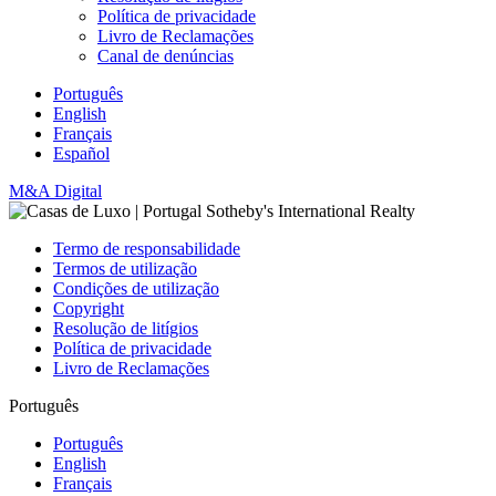
Política de privacidade
Livro de Reclamações
Canal de denúncias
Português
English
Français
Español
M&A Digital
Termo de responsabilidade
Termos de utilização
Condições de utilização
Copyright
Resolução de litígios
Política de privacidade
Livro de Reclamações
Português
Português
English
Français