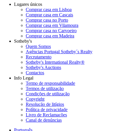
Lugares únicos
Comprar casa em Lisboa
Comprar casa em Cascais
Comprar casa no Porto
Comprar casa em Vilamoura
Comprar casa no Carvoeiro
Comprar casa em Madeira
Sotheby's
Quem Somos
Agências Portugal Sotheby´s Realty
Recrutamento
Sotheby's International Realty®
Sotheby's Auctions
Contactos
Info Legal
Termo de responsabilidade
Termos de utilização
Condições de utilização
Copyright
Resolução de litígios
Política de privacidade
Livro de Reclamações
Canal de denúncias
Português