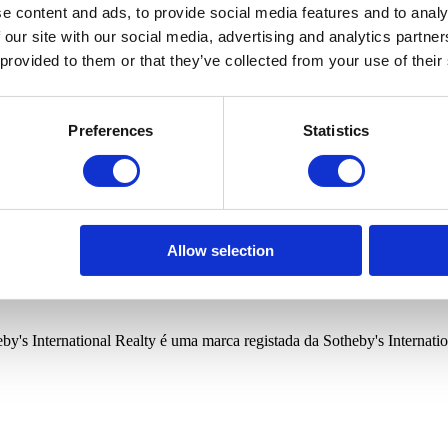
cina
Condomínio fechado
Vista privilegiada
Ginásio
Vista
e content and ads, to provide social media features and to analy
 our site with our social media, advertising and analytics partn
 provided to them or that they’ve collected from your use of their
vos imóveis relacionados com a sua pesquisa.
Preferences
Statistics
rizar a Portugal Sotheby's International Realty a guardar os seus dado
vos imóveis relacionados com a sua pesquisa.
rizar a Portugal Sotheby's International Realty a guardar os seus dado
Allow selection
,
:"","freguesia":"","quartos":0,"wcs":0,"precoMinimo":0,"precoMaximo":0
"","ordenacao":1,"orientacao":1,"idioma":"pt","tipoPesquisa":2,"lat
by's International Realty é uma marca registada da Sotheby's Internation