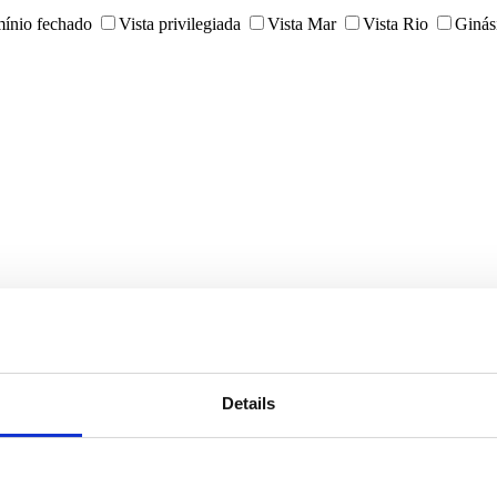
ínio fechado
Vista privilegiada
Vista Mar
Vista Rio
Ginás
Details
Quintas e Herdades
Escritórios
Armazéns
Prédios
Gara