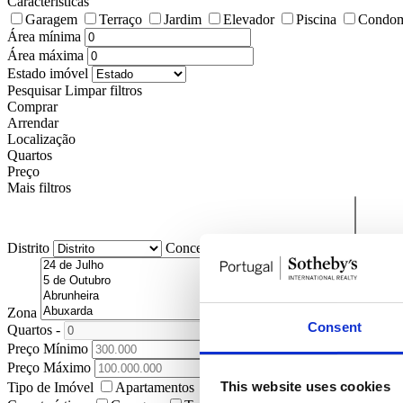
Características
Garagem
Terraço
Jardim
Elevador
Piscina
Condom
Área mínima
Área máxima
Estado imóvel
Pesquisar
Limpar filtros
Comprar
Arrendar
Localização
Quartos
Preço
Mais filtros
Distrito
Concelho
Freguesia
Zona
Consent
Quartos
-
+
Preço Mínimo
Preço Máximo
This website uses cookies
Tipo de Imóvel
Apartamentos
Moradias
Terrenos
Lojas