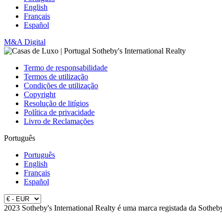
English
Français
Español
M&A Digital
Termo de responsabilidade
Termos de utilização
Condições de utilização
Copyright
Resolução de litígios
Política de privacidade
Livro de Reclamações
Português
Português
English
Français
Español
2023 Sotheby's International Realty é uma marca registada da Sotheby'