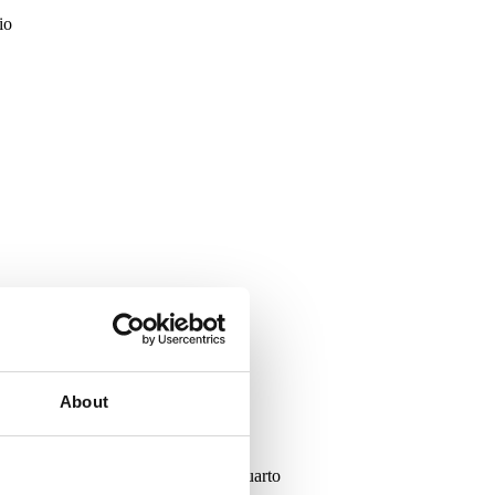
io
About
gens
Imóveis com Negócio
Quarto