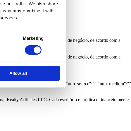
 Mar
Vista Rio
se our traffic. We also share
ers who may combine it with
 services.
Marketing
s para o informar sobre oportunidades de negócio, de acordo com a
s para o informar sobre oportunidades de negócio, de acordo com a
Allow all
,"grupo":"3","caracteristicas":
lng_inferior":"","latlng_superior":"","utm_source":"","utm_medium":"
al Realty Affiliates LLC. Cada escritório é jurídica e financeiramente