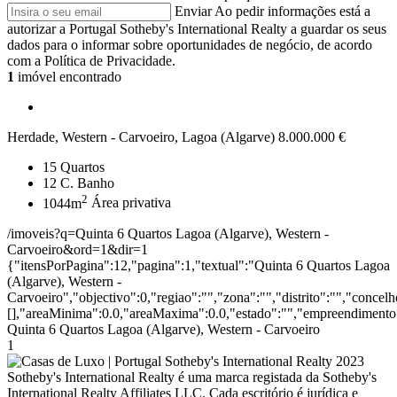
Enviar
Ao pedir informações está a
autorizar a Portugal Sotheby's International Realty a guardar os seus
dados para o informar sobre oportunidades de negócio, de acordo
com a Política de Privacidade.
1
imóvel encontrado
Herdade, Western - Carvoeiro, Lagoa (Algarve)
8.000.000 €
15
Quartos
12
C. Banho
2
1044m
Área privativa
/imoveis?q=Quinta 6 Quartos Lagoa (Algarve), Western -
Carvoeiro&ord=1&dir=1
{"itensPorPagina":12,"pagina":1,"textual":"Quinta 6 Quartos Lagoa
(Algarve), Western -
Carvoeiro","objectivo":0,"regiao":"","zona":"","distrito":"","conce
[],"areaMinima":0.0,"areaMaxima":0.0,"estado":"","empreendimento":
Quinta 6 Quartos Lagoa (Algarve), Western - Carvoeiro
1
2023
Sotheby's International Realty é uma marca registada da Sotheby's
International Realty Affiliates LLC. Cada escritório é jurídica e