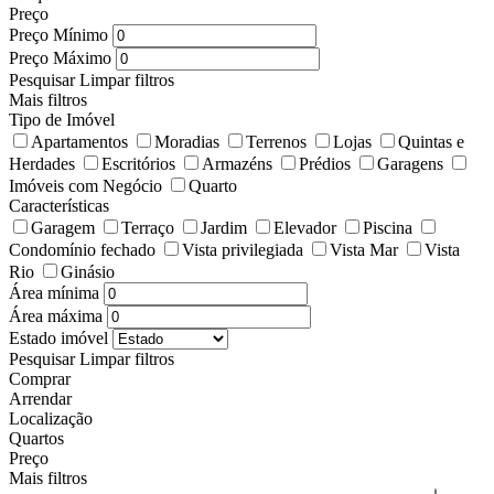
Preço
Preço Mínimo
Preço Máximo
Pesquisar
Limpar filtros
Mais filtros
Tipo de Imóvel
Apartamentos
Moradias
Terrenos
Lojas
Quintas e
Herdades
Escritórios
Armazéns
Prédios
Garagens
Imóveis com Negócio
Quarto
Características
Garagem
Terraço
Jardim
Elevador
Piscina
Condomínio fechado
Vista privilegiada
Vista Mar
Vista
Rio
Ginásio
Área mínima
Área máxima
Estado imóvel
Pesquisar
Limpar filtros
Comprar
Arrendar
Localização
Quartos
Preço
Mais filtros