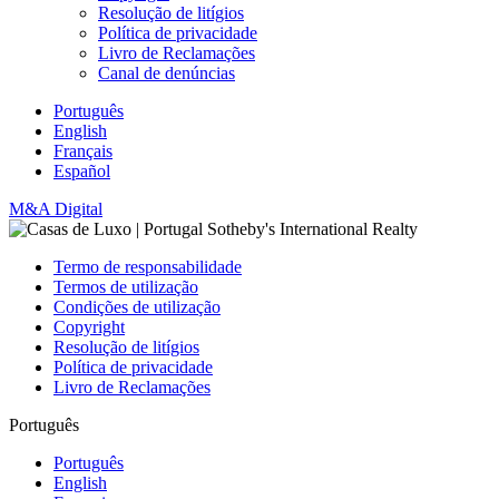
Resolução de litígios
Política de privacidade
Livro de Reclamações
Canal de denúncias
Português
English
Français
Español
M&A Digital
Termo de responsabilidade
Termos de utilização
Condições de utilização
Copyright
Resolução de litígios
Política de privacidade
Livro de Reclamações
Português
Português
English