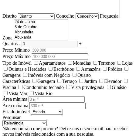
Distrito
Concelho
Freguesia
Zona
Quartos
-
+
Preço Mínimo
Preço Máximo
Tipo de Imóvel
Apartamentos
Moradias
Terrenos
Lojas
Quintas e Herdades
Escritórios
Armazéns
Prédios
Garagens
Imóveis com Negócio
Quarto
Características
Garagem
Terraço
Jardim
Elevador
Piscina
Condomínio fechado
Vista privilegiada
Ginásio
Vista Mar
Vista Rio
Área mínima
Área máxima
Estado imóvel
Pesquisar
Não encontra o que procura?
Deixe-nos o seu e-mail para receber
novos imóveis relacionados com a sua pesquisa.