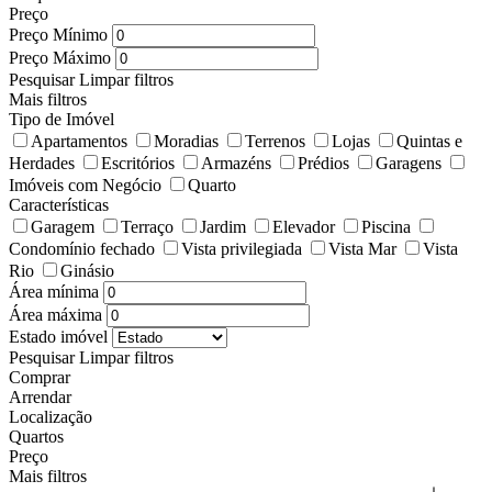
Preço
Preço Mínimo
Preço Máximo
Pesquisar
Limpar filtros
Mais filtros
Tipo de Imóvel
Apartamentos
Moradias
Terrenos
Lojas
Quintas e
Herdades
Escritórios
Armazéns
Prédios
Garagens
Imóveis com Negócio
Quarto
Características
Garagem
Terraço
Jardim
Elevador
Piscina
Condomínio fechado
Vista privilegiada
Vista Mar
Vista
Rio
Ginásio
Área mínima
Área máxima
Estado imóvel
Pesquisar
Limpar filtros
Comprar
Arrendar
Localização
Quartos
Preço
Mais filtros