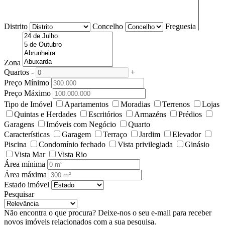
Distrito
Concelho
Freguesia
Zona
Quartos
-
+
Preço Mínimo
Preço Máximo
Tipo de Imóvel
Apartamentos
Moradias
Terrenos
Lojas
Quintas e Herdades
Escritórios
Armazéns
Prédios
Garagens
Imóveis com Negócio
Quarto
Características
Garagem
Terraço
Jardim
Elevador
Piscina
Condomínio fechado
Vista privilegiada
Ginásio
Vista Mar
Vista Rio
Área mínima
Área máxima
Estado imóvel
Pesquisar
Não encontra o que procura?
Deixe-nos o seu e-mail para receber
novos imóveis relacionados com a sua pesquisa.