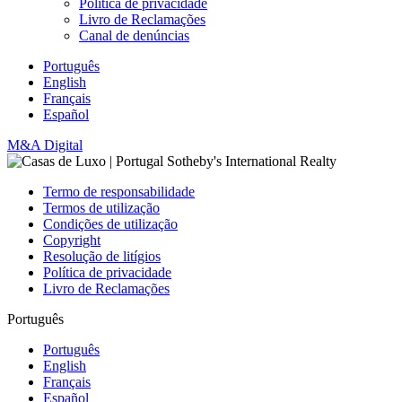
Política de privacidade
Livro de Reclamações
Canal de denúncias
Português
English
Français
Español
M&A Digital
Termo de responsabilidade
Termos de utilização
Condições de utilização
Copyright
Resolução de litígios
Política de privacidade
Livro de Reclamações
Português
Português
English
Français
Español