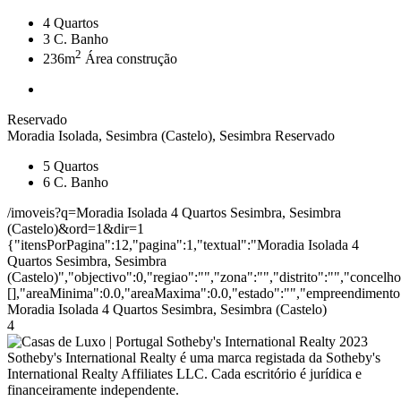
4
Quartos
3
C. Banho
2
236m
Área construção
Reservado
Moradia Isolada, Sesimbra (Castelo), Sesimbra
Reservado
5
Quartos
6
C. Banho
/imoveis?q=Moradia Isolada 4 Quartos Sesimbra, Sesimbra
(Castelo)&ord=1&dir=1
{"itensPorPagina":12,"pagina":1,"textual":"Moradia Isolada 4
Quartos Sesimbra, Sesimbra
(Castelo)","objectivo":0,"regiao":"","zona":"","distrito":"","concel
[],"areaMinima":0.0,"areaMaxima":0.0,"estado":"","empreendimento":
Moradia Isolada 4 Quartos Sesimbra, Sesimbra (Castelo)
4
2023
Sotheby's International Realty é uma marca registada da Sotheby's
International Realty Affiliates LLC. Cada escritório é jurídica e
financeiramente independente.