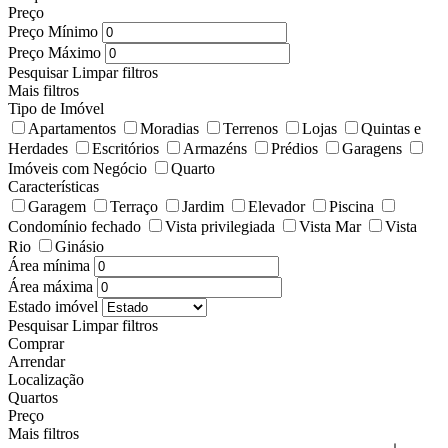
Preço
Preço Mínimo
Preço Máximo
Pesquisar
Limpar filtros
Mais filtros
Tipo de Imóvel
Apartamentos
Moradias
Terrenos
Lojas
Quintas e
Herdades
Escritórios
Armazéns
Prédios
Garagens
Imóveis com Negócio
Quarto
Características
Garagem
Terraço
Jardim
Elevador
Piscina
Condomínio fechado
Vista privilegiada
Vista Mar
Vista
Rio
Ginásio
Área mínima
Área máxima
Estado imóvel
Pesquisar
Limpar filtros
Comprar
Arrendar
Localização
Quartos
Preço
Mais filtros