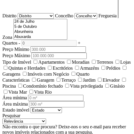
Distrito
Concelho
Freguesia
Zona
Quartos
-
+
Preço Mínimo
Preço Máximo
Tipo de Imóvel
Apartamentos
Moradias
Terrenos
Lojas
Quintas e Herdades
Escritórios
Armazéns
Prédios
Garagens
Imóveis com Negócio
Quarto
Características
Garagem
Terraço
Jardim
Elevador
Piscina
Condomínio fechado
Vista privilegiada
Ginásio
Vista Mar
Vista Rio
Área mínima
Área máxima
Estado imóvel
Pesquisar
Não encontra o que procura?
Deixe-nos o seu e-mail para receber
novos imóveis relacionados com a sua pesquisa.