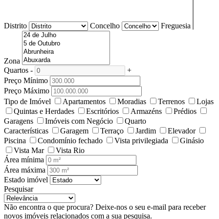
Distrito
Concelho
Freguesia
Zona
Quartos
-
+
Preço Mínimo
Preço Máximo
Tipo de Imóvel
Apartamentos
Moradias
Terrenos
Lojas
Quintas e Herdades
Escritórios
Armazéns
Prédios
Garagens
Imóveis com Negócio
Quarto
Características
Garagem
Terraço
Jardim
Elevador
Piscina
Condomínio fechado
Vista privilegiada
Ginásio
Vista Mar
Vista Rio
Área mínima
Área máxima
Estado imóvel
Pesquisar
Não encontra o que procura?
Deixe-nos o seu e-mail para receber
novos imóveis relacionados com a sua pesquisa.