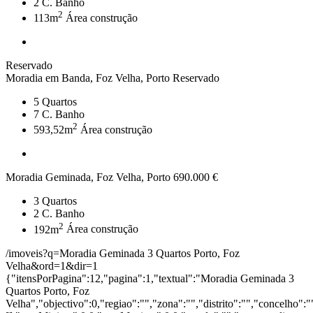
2
C. Banho
2
113m
Área construção
Reservado
Moradia em Banda, Foz Velha, Porto
Reservado
5
Quartos
7
C. Banho
2
593,52m
Área construção
Moradia Geminada, Foz Velha, Porto
690.000 €
3
Quartos
2
C. Banho
2
192m
Área construção
/imoveis?q=Moradia Geminada 3 Quartos Porto, Foz
Velha&ord=1&dir=1
{"itensPorPagina":12,"pagina":1,"textual":"Moradia Geminada 3
Quartos Porto, Foz
Velha","objectivo":0,"regiao":"","zona":"","distrito":"","concelho"