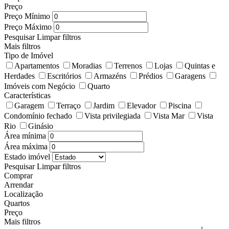
Preço
Preço Mínimo
Preço Máximo
Pesquisar
Limpar filtros
Mais filtros
Tipo de Imóvel
Apartamentos
Moradias
Terrenos
Lojas
Quintas e
Herdades
Escritórios
Armazéns
Prédios
Garagens
Imóveis com Negócio
Quarto
Características
Garagem
Terraço
Jardim
Elevador
Piscina
Condomínio fechado
Vista privilegiada
Vista Mar
Vista
Rio
Ginásio
Área mínima
Área máxima
Estado imóvel
Pesquisar
Limpar filtros
Comprar
Arrendar
Localização
Quartos
Preço
Mais filtros