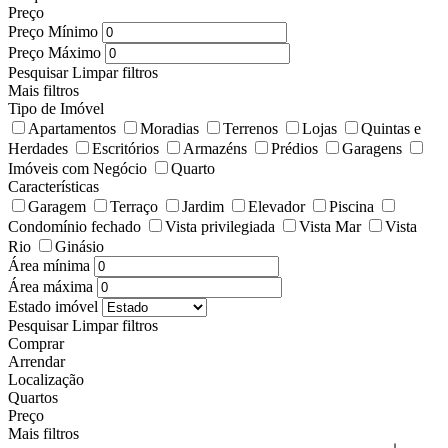
Preço
Preço Mínimo
Preço Máximo
Pesquisar
Limpar filtros
Mais filtros
Tipo de Imóvel
Apartamentos
Moradias
Terrenos
Lojas
Quintas e
Herdades
Escritórios
Armazéns
Prédios
Garagens
Imóveis com Negócio
Quarto
Características
Garagem
Terraço
Jardim
Elevador
Piscina
Condomínio fechado
Vista privilegiada
Vista Mar
Vista
Rio
Ginásio
Área mínima
Área máxima
Estado imóvel
Pesquisar
Limpar filtros
Comprar
Arrendar
Localização
Quartos
Preço
Mais filtros