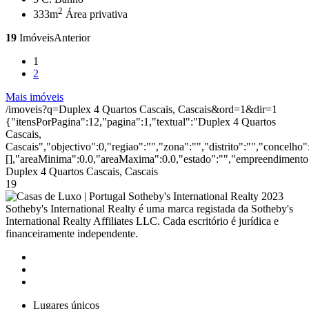
2
333m
Área privativa
19
Imóveis
Anterior
1
2
Mais imóveis
/imoveis?q=Duplex 4 Quartos Cascais, Cascais&ord=1&dir=1
{"itensPorPagina":12,"pagina":1,"textual":"Duplex 4 Quartos
Cascais,
Cascais","objectivo":0,"regiao":"","zona":"","distrito":"","concelh
[],"areaMinima":0.0,"areaMaxima":0.0,"estado":"","empreendimento":
Duplex 4 Quartos Cascais, Cascais
19
2023
Sotheby's International Realty é uma marca registada da Sotheby's
International Realty Affiliates LLC. Cada escritório é jurídica e
financeiramente independente.
Lugares únicos