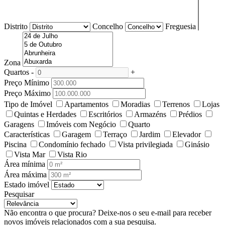
Distrito
Concelho
Freguesia
Zona
Quartos
-
+
Preço Mínimo
Preço Máximo
Tipo de Imóvel
Apartamentos
Moradias
Terrenos
Lojas
Quintas e Herdades
Escritórios
Armazéns
Prédios
Garagens
Imóveis com Negócio
Quarto
Características
Garagem
Terraço
Jardim
Elevador
Piscina
Condomínio fechado
Vista privilegiada
Ginásio
Vista Mar
Vista Rio
Área mínima
Área máxima
Estado imóvel
Pesquisar
Não encontra o que procura?
Deixe-nos o seu e-mail para receber
novos imóveis relacionados com a sua pesquisa.