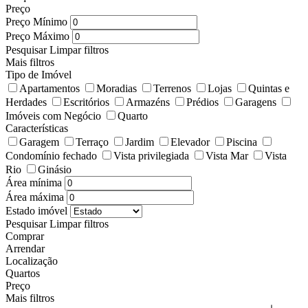
Preço
Preço Mínimo
Preço Máximo
Pesquisar
Limpar filtros
Mais filtros
Tipo de Imóvel
Apartamentos
Moradias
Terrenos
Lojas
Quintas e
Herdades
Escritórios
Armazéns
Prédios
Garagens
Imóveis com Negócio
Quarto
Características
Garagem
Terraço
Jardim
Elevador
Piscina
Condomínio fechado
Vista privilegiada
Vista Mar
Vista
Rio
Ginásio
Área mínima
Área máxima
Estado imóvel
Pesquisar
Limpar filtros
Comprar
Arrendar
Localização
Quartos
Preço
Mais filtros