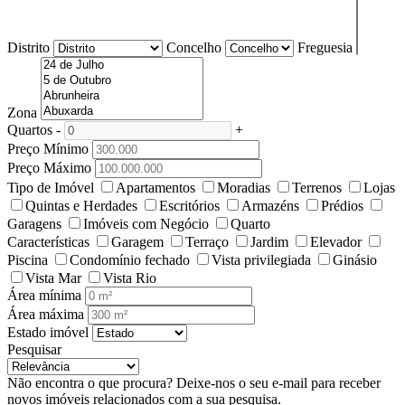
Distrito
Concelho
Freguesia
Zona
Quartos
-
+
Preço Mínimo
Preço Máximo
Tipo de Imóvel
Apartamentos
Moradias
Terrenos
Lojas
Quintas e Herdades
Escritórios
Armazéns
Prédios
Garagens
Imóveis com Negócio
Quarto
Características
Garagem
Terraço
Jardim
Elevador
Piscina
Condomínio fechado
Vista privilegiada
Ginásio
Vista Mar
Vista Rio
Área mínima
Área máxima
Estado imóvel
Pesquisar
Não encontra o que procura?
Deixe-nos o seu e-mail para receber
novos imóveis relacionados com a sua pesquisa.