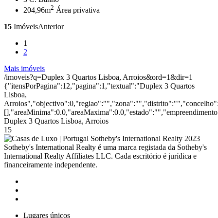
2
204,96m
Área privativa
15
Imóveis
Anterior
1
2
Mais imóveis
/imoveis?q=Duplex 3 Quartos Lisboa, Arroios&ord=1&dir=1
{"itensPorPagina":12,"pagina":1,"textual":"Duplex 3 Quartos
Lisboa,
Arroios","objectivo":0,"regiao":"","zona":"","distrito":"","concelh
[],"areaMinima":0.0,"areaMaxima":0.0,"estado":"","empreendimento":
Duplex 3 Quartos Lisboa, Arroios
15
2023
Sotheby's International Realty é uma marca registada da Sotheby's
International Realty Affiliates LLC. Cada escritório é jurídica e
financeiramente independente.
Lugares únicos