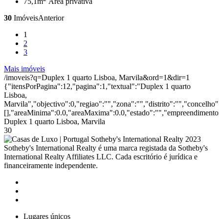
75,1m
Área privativa
30
Imóveis
Anterior
1
2
3
Mais imóveis
/imoveis?q=Duplex 1 quarto Lisboa, Marvila&ord=1&dir=1
{"itensPorPagina":12,"pagina":1,"textual":"Duplex 1 quarto
Lisboa,
Marvila","objectivo":0,"regiao":"","zona":"","distrito":"","concelh
[],"areaMinima":0.0,"areaMaxima":0.0,"estado":"","empreendimento":
Duplex 1 quarto Lisboa, Marvila
30
2023
Sotheby's International Realty é uma marca registada da Sotheby's
International Realty Affiliates LLC. Cada escritório é jurídica e
financeiramente independente.
Lugares únicos