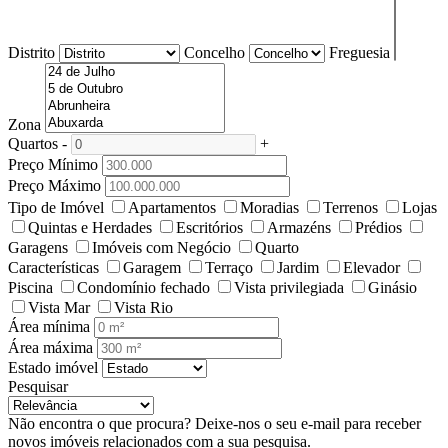
Distrito
Concelho
Freguesia
Zona
Quartos
-
+
Preço Mínimo
Preço Máximo
Tipo de Imóvel
Apartamentos
Moradias
Terrenos
Lojas
Quintas e Herdades
Escritórios
Armazéns
Prédios
Garagens
Imóveis com Negócio
Quarto
Características
Garagem
Terraço
Jardim
Elevador
Piscina
Condomínio fechado
Vista privilegiada
Ginásio
Vista Mar
Vista Rio
Área mínima
Área máxima
Estado imóvel
Pesquisar
Não encontra o que procura?
Deixe-nos o seu e-mail para receber
novos imóveis relacionados com a sua pesquisa.