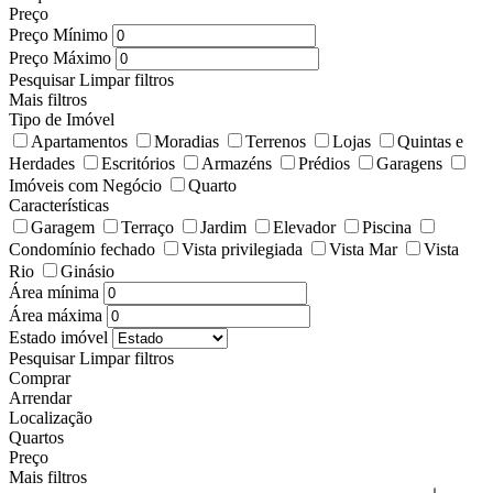
Preço
Preço Mínimo
Preço Máximo
Pesquisar
Limpar filtros
Mais filtros
Tipo de Imóvel
Apartamentos
Moradias
Terrenos
Lojas
Quintas e
Herdades
Escritórios
Armazéns
Prédios
Garagens
Imóveis com Negócio
Quarto
Características
Garagem
Terraço
Jardim
Elevador
Piscina
Condomínio fechado
Vista privilegiada
Vista Mar
Vista
Rio
Ginásio
Área mínima
Área máxima
Estado imóvel
Pesquisar
Limpar filtros
Comprar
Arrendar
Localização
Quartos
Preço
Mais filtros