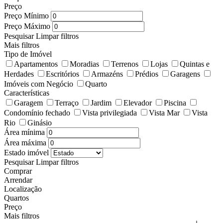
Preço
Preço Mínimo
Preço Máximo
Pesquisar
Limpar filtros
Mais filtros
Tipo de Imóvel
Apartamentos
Moradias
Terrenos
Lojas
Quintas e
Herdades
Escritórios
Armazéns
Prédios
Garagens
Imóveis com Negócio
Quarto
Características
Garagem
Terraço
Jardim
Elevador
Piscina
Condomínio fechado
Vista privilegiada
Vista Mar
Vista
Rio
Ginásio
Área mínima
Área máxima
Estado imóvel
Pesquisar
Limpar filtros
Comprar
Arrendar
Localização
Quartos
Preço
Mais filtros