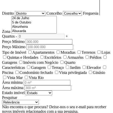
Distrito
Concelho
Freguesia
Zona
Quartos
-
+
Preço Mínimo
Preço Máximo
Tipo de Imóvel
Apartamentos
Moradias
Terrenos
Lojas
Quintas e Herdades
Escritórios
Armazéns
Prédios
Garagens
Imóveis com Negócio
Quarto
Características
Garagem
Terraço
Jardim
Elevador
Piscina
Condomínio fechado
Vista privilegiada
Ginásio
Vista Mar
Vista Rio
Área mínima
Área máxima
Estado imóvel
Pesquisar
Não encontra o que procura?
Deixe-nos o seu e-mail para receber
novos imóveis relacionados com a sua pesquisa.