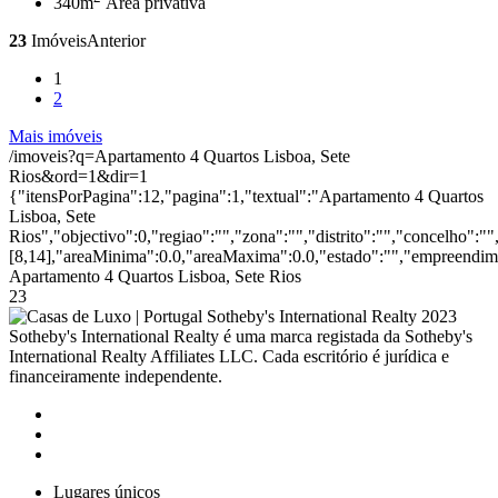
340m
Área privativa
23
Imóveis
Anterior
1
2
Mais imóveis
/imoveis?q=Apartamento 4 Quartos Lisboa, Sete
Rios&ord=1&dir=1
{"itensPorPagina":12,"pagina":1,"textual":"Apartamento 4 Quartos
Lisboa, Sete
Rios","objectivo":0,"regiao":"","zona":"","distrito":"","concelho":
[8,14],"areaMinima":0.0,"areaMaxima":0.0,"estado":"","empreendimen
Apartamento 4 Quartos Lisboa, Sete Rios
23
2023
Sotheby's International Realty é uma marca registada da Sotheby's
International Realty Affiliates LLC. Cada escritório é jurídica e
financeiramente independente.
Lugares únicos