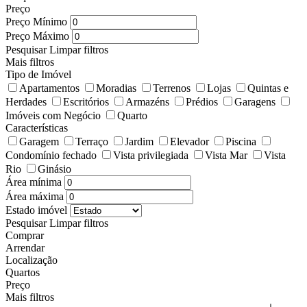
Preço
Preço Mínimo
Preço Máximo
Pesquisar
Limpar filtros
Mais filtros
Tipo de Imóvel
Apartamentos
Moradias
Terrenos
Lojas
Quintas e
Herdades
Escritórios
Armazéns
Prédios
Garagens
Imóveis com Negócio
Quarto
Características
Garagem
Terraço
Jardim
Elevador
Piscina
Condomínio fechado
Vista privilegiada
Vista Mar
Vista
Rio
Ginásio
Área mínima
Área máxima
Estado imóvel
Pesquisar
Limpar filtros
Comprar
Arrendar
Localização
Quartos
Preço
Mais filtros