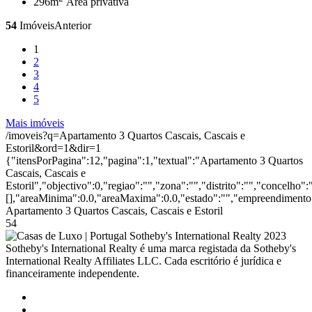
296m
Área privativa
54
Imóveis
Anterior
1
2
3
4
5
Mais imóveis
/imoveis?q=Apartamento 3 Quartos Cascais, Cascais e
Estoril&ord=1&dir=1
{"itensPorPagina":12,"pagina":1,"textual":"Apartamento 3 Quartos
Cascais, Cascais e
Estoril","objectivo":0,"regiao":"","zona":"","distrito":"","concelho
[],"areaMinima":0.0,"areaMaxima":0.0,"estado":"","empreendimento":
Apartamento 3 Quartos Cascais, Cascais e Estoril
54
2023
Sotheby's International Realty é uma marca registada da Sotheby's
International Realty Affiliates LLC. Cada escritório é jurídica e
financeiramente independente.