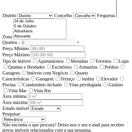
Distrito
Concelho
Freguesia
Zona
Quartos
-
+
Preço Mínimo
Preço Máximo
Tipo de Imóvel
Apartamentos
Moradias
Terrenos
Lojas
Quintas e Herdades
Escritórios
Armazéns
Prédios
Garagens
Imóveis com Negócio
Quarto
Características
Garagem
Terraço
Jardim
Elevador
Piscina
Condomínio fechado
Vista privilegiada
Ginásio
Vista Mar
Vista Rio
Área mínima
Área máxima
Estado imóvel
Pesquisar
Não encontra o que procura?
Deixe-nos o seu e-mail para receber
novos imóveis relacionados com a sua pesquisa.