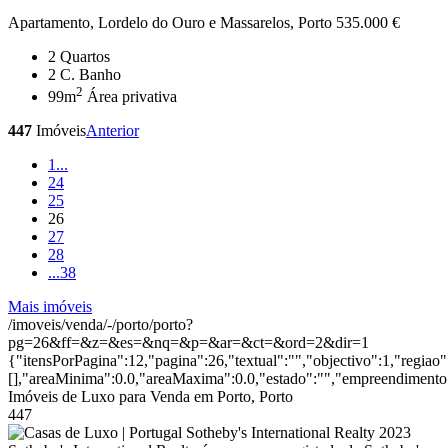
Apartamento, Lordelo do Ouro e Massarelos, Porto
535.000 €
2
Quartos
2
C. Banho
2
99m
Área privativa
447
Imóveis
Anterior
1
...
24
25
26
27
28
...
38
Mais imóveis
/imoveis/venda/-/porto/porto?
pg=26&ff=&z=&es=&nq=&p=&ar=&ct=&ord=2&dir=1
{"itensPorPagina":12,"pagina":26,"textual":"","objectivo":1,"regiao
[],"areaMinima":0.0,"areaMaxima":0.0,"estado":"","empreendimento":
Imóveis de Luxo para Venda em Porto, Porto
447
2023