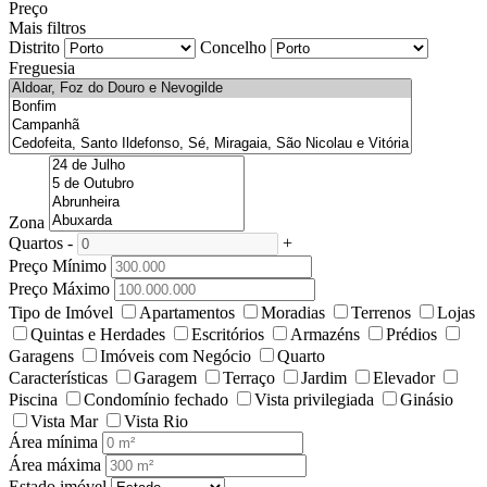
Preço
Mais filtros
Distrito
Concelho
Freguesia
Zona
Quartos
-
+
Preço Mínimo
Preço Máximo
Tipo de Imóvel
Apartamentos
Moradias
Terrenos
Lojas
Quintas e Herdades
Escritórios
Armazéns
Prédios
Garagens
Imóveis com Negócio
Quarto
Características
Garagem
Terraço
Jardim
Elevador
Piscina
Condomínio fechado
Vista privilegiada
Ginásio
Vista Mar
Vista Rio
Área mínima
Área máxima
Estado imóvel