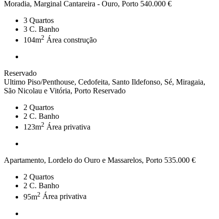
Moradia, Marginal Cantareira - Ouro, Porto
540.000 €
3
Quartos
3
C. Banho
2
104m
Área construção
Reservado
Ultimo Piso/Penthouse, Cedofeita, Santo Ildefonso, Sé, Miragaia,
São Nicolau e Vitória, Porto
Reservado
2
Quartos
2
C. Banho
2
123m
Área privativa
Apartamento, Lordelo do Ouro e Massarelos, Porto
535.000 €
2
Quartos
2
C. Banho
2
95m
Área privativa