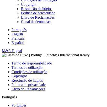
Condições de utilização
Copyright
Resolução de litígios
Política de privacidade
Livro de Reclamações
Canal de denúncias
Português
English
Français
Español
M&A Digital
Termo de responsabilidade
Termos de utilização
Condições de utilização
Copyright
Resolução de litígios
Política de privacidade
Livro de Reclamações
Português
Português