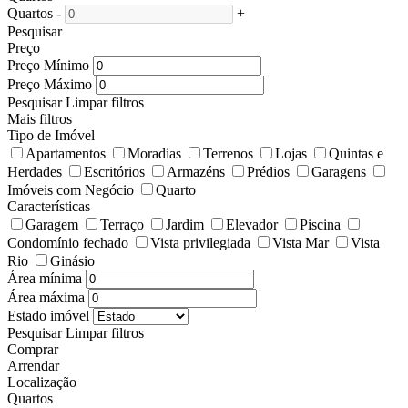
Quartos
-
+
Pesquisar
Preço
Preço Mínimo
Preço Máximo
Pesquisar
Limpar filtros
Mais filtros
Tipo de Imóvel
Apartamentos
Moradias
Terrenos
Lojas
Quintas e
Herdades
Escritórios
Armazéns
Prédios
Garagens
Imóveis com Negócio
Quarto
Características
Garagem
Terraço
Jardim
Elevador
Piscina
Condomínio fechado
Vista privilegiada
Vista Mar
Vista
Rio
Ginásio
Área mínima
Área máxima
Estado imóvel
Pesquisar
Limpar filtros
Comprar
Arrendar
Localização
Quartos