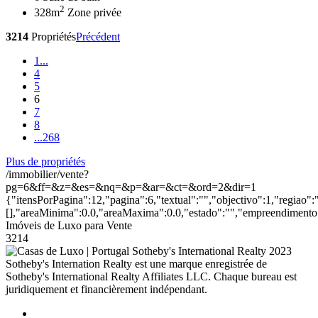
2
328m
Zone privée
3214
Propriétés
Précédent
1
...
4
5
6
7
8
...
268
Plus de propriétés
/immobilier/vente?
pg=6&ff=&z=&es=&nq=&p=&ar=&ct=&ord=2&dir=1
{"itensPorPagina":12,"pagina":6,"textual":"","objectivo":1,"regiao":
[],"areaMinima":0.0,"areaMaxima":0.0,"estado":"","empreendimento":
Imóveis de Luxo para Vente
3214
2023
Sotheby's Internation Realty est une marque enregistrée de
Sotheby's International Realty Affiliates LLC. Chaque bureau est
juridiquement et financièrement indépendant.