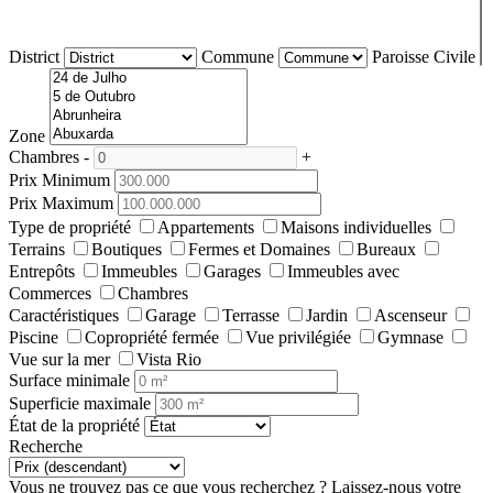
District
Commune
Paroisse Civile
Zone
Chambres
-
+
Prix Minimum
Prix Maximum
Type de propriété
Appartements
Maisons individuelles
Terrains
Boutiques
Fermes et Domaines
Bureaux
Entrepôts
Immeubles
Garages
Immeubles avec
Commerces
Chambres
Caractéristiques
Garage
Terrasse
Jardin
Ascenseur
Piscine
Copropriété fermée
Vue privilégiée
Gymnase
Vue sur la mer
Vista Rio
Surface minimale
Superficie maximale
État de la propriété
Recherche
Vous ne trouvez pas ce que vous recherchez ?
Laissez-nous votre