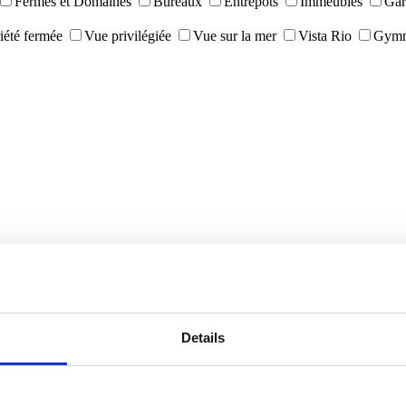
Fermes et Domaines
Bureaux
Entrepôts
Immeubles
Gar
iété fermée
Vue privilégiée
Vue sur la mer
Vista Rio
Gymn
Details