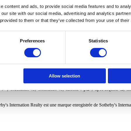
ins
Boutiques
Fermes et Domaines
Bureaux
Entrepôts
scine
Copropriété fermée
Vue privilégiée
Gymnase
Vue sur
e content and ads, to provide social media features and to analy
 our site with our social media, advertising and analytics partn
 provided to them or that they’ve collected from your use of their
sse e-mail pour recevoir de nouvelles propriétés liées à votre recherche
Preferences
Statistics
International Realty et ses bureaux à conserver mes données personnell
n ultérieurement sur privacy.sirpt.com.
sse e-mail pour recevoir de nouvelles propriétés liées à votre recherche
International Realty et ses bureaux à conserver mes données personnell
n ultérieurement sur privacy.sirpt.com.
d=1&dir=1
Allow selection
s Ponta do Sol,
":"","freguesia":"","quartos":0,"wcs":0,"precoMinimo":0,"precoMaximo"
"","ordenacao":1,"orientacao":1,"idioma":"pt2","tipoPesquisa":2,"la
by's Internation Realty est une marque enregistrée de Sotheby's Interna