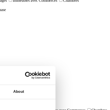
ages
Immeubles avec Commerces
Chambres
ase
About