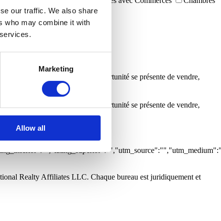
Immeubles
Garages
Immeubles avec Commerces
Chambres
 la mer
Vista Rio
se our traffic. We also share
ers who may combine it with
 services.
.
Marketing
es pour m’informer dès qu’une opportunité se présente de vendre,
.
es pour m’informer dès qu’une opportunité se présente de vendre,
Allow all
:0,"grupo":"","caracteristicas":
tlng_inferior":"","latlng_superior":"","utm_source":"","utm_medium":
tional Realty Affiliates LLC. Chaque bureau est juridiquement et