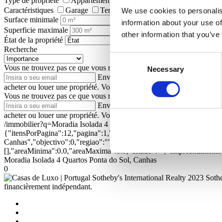
Type de propriété
Appartements
Maisons individuelles
Terra
Caractéristiques
Garage
Terrasse
Jardin
Ascenseur
Pi
We use cookies to personalis
Surface minimale
information about your use of
Superficie maximale
other information that you’ve
État de la propriété
Recherche
Consent
Vous ne trouvez pas ce que vous recherchez ?
Laissez-nous votre adre
Necessary
Selection
Envoyer
J’autorise Portugal Sotheby's 
acheter ou louer une propriété. Vous pouvez modifier cette autorisatio
Vous ne trouvez pas ce que vous recherchez ?
Laissez-nous votre adre
Envoyer
J’autorise Portugal Sotheby's 
acheter ou louer une propriété. Vous pouvez modifier cette autorisatio
/immobilier?q=Moradia Isolada 4 Quartos Ponta do Sol, Canhas&or
{"itensPorPagina":12,"pagina":1,"textual":"Moradia Isolada 4 Quarto
Canhas","objectivo":0,"regiao":"","zona":"","distrito":"","concelho
[],"areaMinima":0.0,"areaMaxima":0.0,"estado":"","empreendimento":
Moradia Isolada 4 Quartos Ponta do Sol, Canhas
0
2023 Sothe
financièrement indépendant.