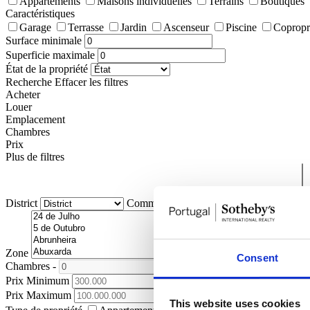
Appartements
Maisons individuelles
Terrains
Boutiques
Caractéristiques
Garage
Terrasse
Jardin
Ascenseur
Piscine
Copropr
Surface minimale
Superficie maximale
État de la propriété
Recherche
Effacer les filtres
Acheter
Louer
Emplacement
Chambres
Prix
Plus de filtres
District
Commune
Paroisse Civile
Zone
Consent
Chambres
-
+
Prix Minimum
Prix Maximum
This website uses cookies