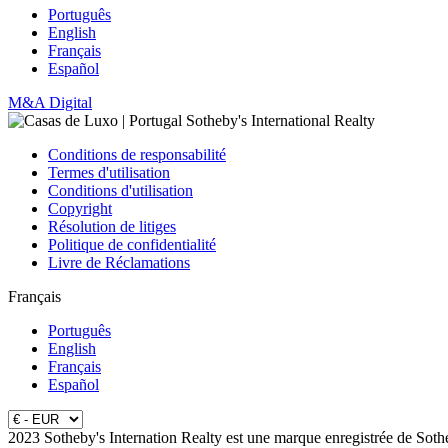
Português
English
Français
Español
M&A Digital
Conditions de responsabilité
Termes d'utilisation
Conditions d'utilisation
Copyright
Résolution de litiges
Politique de confidentialité
Livre de Réclamations
Français
Português
English
Français
Español
2023 Sotheby's Internation Realty est une marque enregistrée de Soth