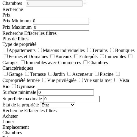
Chambres
-
+
Recherche
Prix
Prix Minimum
Prix Maximum
Recherche
Effacer les filtres
Plus de filtres
Type de propriété
Appartements
Maisons individuelles
Terrains
Boutiques
Fermes et Domaines
Bureaux
Entrepôts
Immeubles
Garages
Immeubles avec Commerces
Chambres
Caractéristiques
Garage
Terrasse
Jardin
Ascenseur
Piscine
Copropriété fermée
Vue privilégiée
Vue sur la mer
Vista
Rio
Gymnase
Surface minimale
Superficie maximale
État de la propriété
Recherche
Effacer les filtres
Acheter
Louer
Emplacement
Chambres