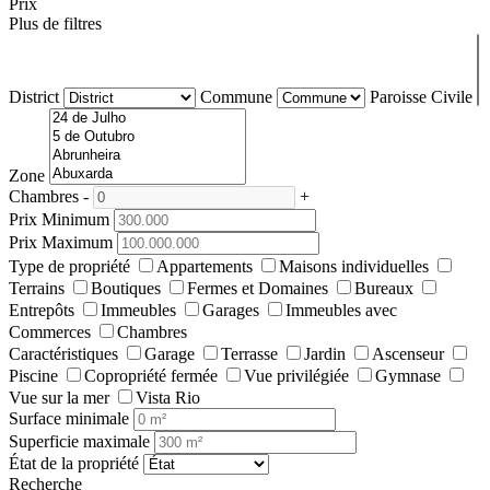
Prix
Plus de filtres
District
Commune
Paroisse Civile
Zone
Chambres
-
+
Prix Minimum
Prix Maximum
Type de propriété
Appartements
Maisons individuelles
Terrains
Boutiques
Fermes et Domaines
Bureaux
Entrepôts
Immeubles
Garages
Immeubles avec
Commerces
Chambres
Caractéristiques
Garage
Terrasse
Jardin
Ascenseur
Piscine
Copropriété fermée
Vue privilégiée
Gymnase
Vue sur la mer
Vista Rio
Surface minimale
Superficie maximale
État de la propriété
Recherche