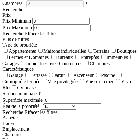
Chambres
-
+
Recherche
Prix
Prix Minimum
Prix Maximum
Recherche
Effacer les filtres
Plus de filtres
Type de propriété
Appartements
Maisons individuelles
Terrains
Boutiques
Fermes et Domaines
Bureaux
Entrepôts
Immeubles
Garages
Immeubles avec Commerces
Chambres
Caractéristiques
Garage
Terrasse
Jardin
Ascenseur
Piscine
Copropriété fermée
Vue privilégiée
Vue sur la mer
Vista
Rio
Gymnase
Surface minimale
Superficie maximale
État de la propriété
Recherche
Effacer les filtres
Acheter
Louer
Emplacement
Chambres