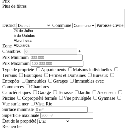
Prix
Plus de filtres
District
Commune
Paroisse Civile
Zone
Chambres
-
+
Prix Minimum
Prix Maximum
Type de propriété
Appartements
Maisons individuelles
Terrains
Boutiques
Fermes et Domaines
Bureaux
Entrepôts
Immeubles
Garages
Immeubles avec
Commerces
Chambres
Caractéristiques
Garage
Terrasse
Jardin
Ascenseur
Piscine
Copropriété fermée
Vue privilégiée
Gymnase
Vue sur la mer
Vista Rio
Surface minimale
Superficie maximale
État de la propriété
Recherche