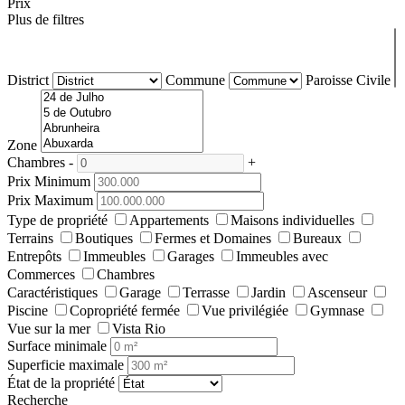
Prix
Plus de filtres
District
Commune
Paroisse Civile
Zone
Chambres
-
+
Prix Minimum
Prix Maximum
Type de propriété
Appartements
Maisons individuelles
Terrains
Boutiques
Fermes et Domaines
Bureaux
Entrepôts
Immeubles
Garages
Immeubles avec
Commerces
Chambres
Caractéristiques
Garage
Terrasse
Jardin
Ascenseur
Piscine
Copropriété fermée
Vue privilégiée
Gymnase
Vue sur la mer
Vista Rio
Surface minimale
Superficie maximale
État de la propriété
Recherche