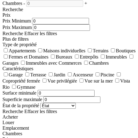
Chambres
-
+
Recherche
Prix
Prix Minimum
Prix Maximum
Recherche
Effacer les filtres
Plus de filtres
Type de propriété
Appartements
Maisons individuelles
Terrains
Boutiques
Fermes et Domaines
Bureaux
Entrepôts
Immeubles
Garages
Immeubles avec Commerces
Chambres
Caractéristiques
Garage
Terrasse
Jardin
Ascenseur
Piscine
Copropriété fermée
Vue privilégiée
Vue sur la mer
Vista
Rio
Gymnase
Surface minimale
Superficie maximale
État de la propriété
Recherche
Effacer les filtres
Acheter
Louer
Emplacement
Chambres