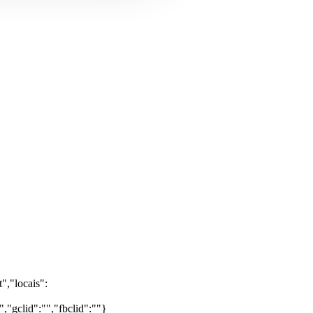
","locais":
"gclid":"","fbclid":""}