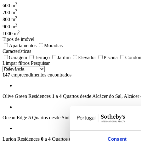
2
600 m
2
700 m
2
800 m
2
900 m
2
1000 m
Tipos de imóvel
Apartamentos
Moradias
Características
Garagem
Terraço
Jardim
Elevador
Piscina
Condom
Limpar filtros
Pesquisar
147
empreendimentos encontrados
Olive Green Residences
1
a
4
Quartos desde
Alcácer do Sal, Alcácer 
Ocean Edge
5
Quartos desde
Sintra, Colares
2.900.000 €
Consent
Lurion Residences
0
a
4
Quartos desde
Vila Nova de Gaia, Oliveira 