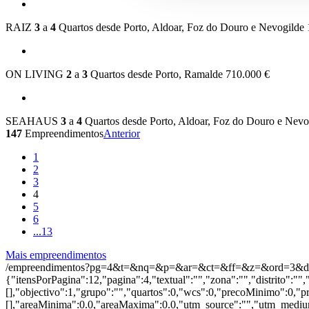
RAIZ
3
a
4
Quartos desde
Porto, Aldoar, Foz do Douro e Nevogilde
ON LIVING
2
a
3
Quartos desde
Porto, Ramalde
710.000 €
SEAHAUS
3
a
4
Quartos desde
Porto, Aldoar, Foz do Douro e Nevo
147
Empreendimentos
Anterior
1
2
3
4
5
6
...
13
Mais empreendimentos
/empreendimentos?pg=4&t=&nq=&p=&ar=&ct=&ff=&z=&ord=3&d
{"itensPorPagina":12,"pagina":4,"textual":"","zona":"","distrito":"",
[],"objectivo":1,"grupo":"","quartos":0,"wcs":0,"precoMinimo":0,"p
[],"areaMinima":0.0,"areaMaxima":0.0,"utm_source":"","utm_medium