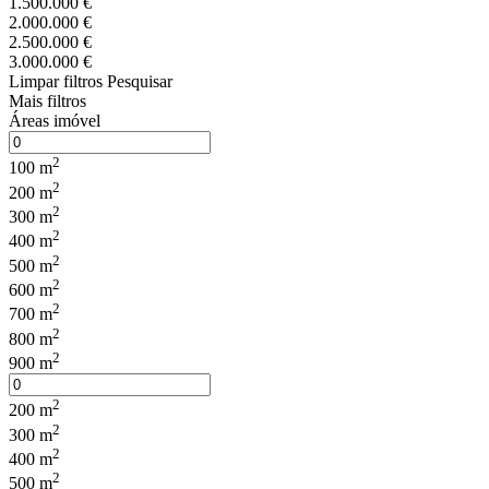
1.500.000 €
2.000.000 €
2.500.000 €
3.000.000 €
Limpar filtros
Pesquisar
Mais filtros
Áreas imóvel
2
100 m
2
200 m
2
300 m
2
400 m
2
500 m
2
600 m
2
700 m
2
800 m
2
900 m
2
200 m
2
300 m
2
400 m
2
500 m