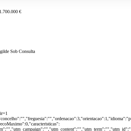
1.700.000 €
gilde
Sob Consulta
ir=1
"concelho":"","freguesia":"","ordenacao":3,"orientacao":1,"idioma":"pt
recoMaximo":0,"caracteristicas":
":"","utm_campaign":"","utm_content":"","utm_term":"","utm_id":"",