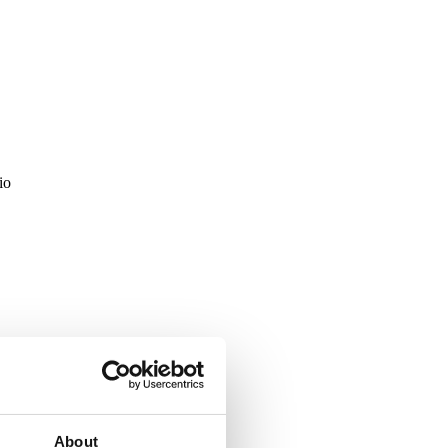
io
About