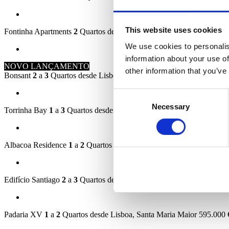
This website uses cookies
Fontinha Apartments
2
Quartos desde
Porto, Cedofeita, Santo Ildefon
We use cookies to personalis
information about your use of
NOVO LANÇAMENTO
other information that you’ve
Bonsant
2
a
3
Quartos desde
Lisboa, Campolide
770.000 €
Consent
Necessary
Selection
Torrinha Bay
1
a
3
Quartos desde
Funchal, Imaculado Coração de Ma
Albacoa Residence
1
a
2
Quartos desde
Ponta do Sol, Ponta do Sol
3
Edifício Santiago
2
a
3
Quartos desde
Matosinhos, Matosinhos e Leça
Padaria XV
1
a
2
Quartos desde
Lisboa, Santa Maria Maior
595.000 