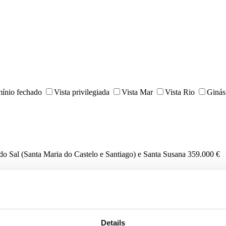
ínio fechado
Vista privilegiada
Vista Mar
Vista Rio
Ginás
do Sal (Santa Maria do Castelo e Santiago) e Santa Susana
359.000 €
Details
do Douro
264.000 €