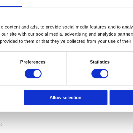
so, Sé, Miragaia, São Nicolau e Vitória
325.210 €
e content and ads, to provide social media features and to analy
 our site with our social media, advertising and analytics partn
 provided to them or that they’ve collected from your use of their
Preferences
Statistics
ria
455.000 €
10.000 €
Allow selection
 da Palmeira
420.000 €
€