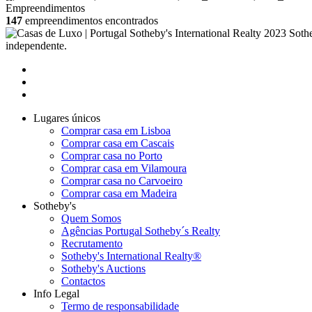
Empreendimentos
147
empreendimentos encontrados
2023 Sothe
independente.
Lugares únicos
Comprar casa em Lisboa
Comprar casa em Cascais
Comprar casa no Porto
Comprar casa em Vilamoura
Comprar casa no Carvoeiro
Comprar casa em Madeira
Sotheby's
Quem Somos
Agências Portugal Sotheby´s Realty
Recrutamento
Sotheby's International Realty®
Sotheby's Auctions
Contactos
Info Legal
Termo de responsabilidade